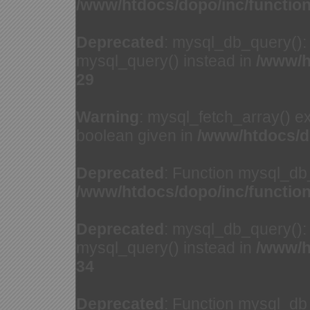
/www/htdocs/dopo/inc/functio
Deprecated
: mysql_db_query(): 
mysql_query() instead in
/www/h
29
Warning
: mysql_fetch_array() e
boolean given in
/www/htdocs/d
Deprecated
: Function mysql_db
/www/htdocs/dopo/inc/functio
Deprecated
: mysql_db_query(): 
mysql_query() instead in
/www/h
34
Deprecated
: Function mysql_db