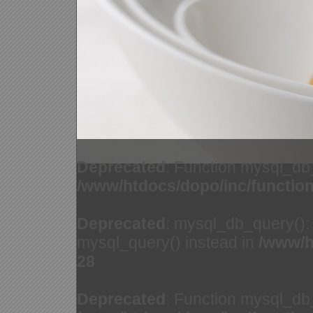
Deprecated
: Function mysql_db
/www/htdocs/dopo/inc/functio
Deprecated
: mysql_db_query(): 
mysql_query() instead in
/www/h
28
Deprecated
: Function mysql_db