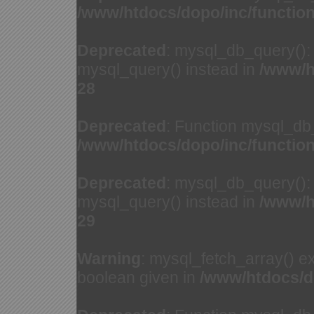
/www/htdocs/dopo/inc/functio
Deprecated
: mysql_db_query(): 
mysql_query() instead in
/www/h
28
Deprecated
: Function mysql_db
/www/htdocs/dopo/inc/functio
Deprecated
: mysql_db_query(): 
mysql_query() instead in
/www/h
29
Warning
: mysql_fetch_array() e
boolean given in
/www/htdocs/d