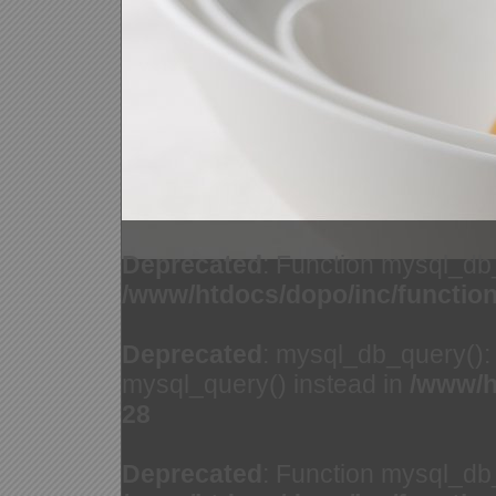
Deprecated
: Function mysql_db
/www/htdocs/dopo/inc/functio
Deprecated
: mysql_db_query(): 
mysql_query() instead in
/www/h
28
Deprecated
: Function mysql_db