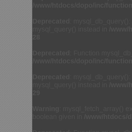
/www/htdocs/dopo/inc/functio
Deprecated
: mysql_db_query(): 
mysql_query() instead in
/www/h
28
Deprecated
: Function mysql_db
/www/htdocs/dopo/inc/functio
Deprecated
: mysql_db_query(): 
mysql_query() instead in
/www/h
29
Warning
: mysql_fetch_array() e
boolean given in
/www/htdocs/d