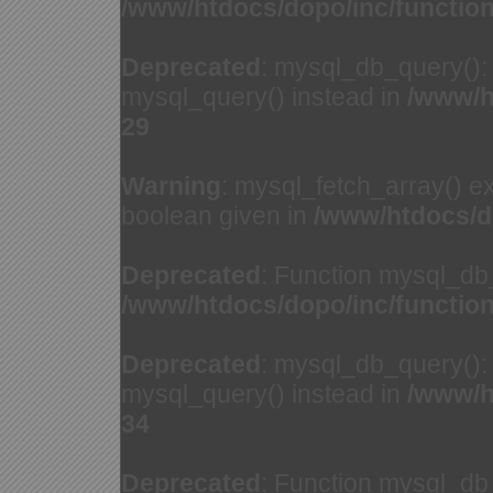
/www/htdocs/dopo/inc/functio
Deprecated
: mysql_db_query(): 
mysql_query() instead in
/www/h
29
Warning
: mysql_fetch_array() e
boolean given in
/www/htdocs/d
Deprecated
: Function mysql_db
/www/htdocs/dopo/inc/functio
Deprecated
: mysql_db_query(): 
mysql_query() instead in
/www/h
34
Deprecated
: Function mysql_db