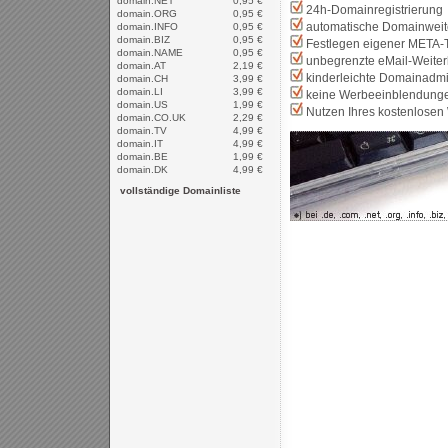
domain.NET
0,95 €
24h-Domainregistrierung
domain.ORG
0,95 €
automatische Domainweite
domain.INFO
0,95 €
domain.BIZ
0,95 €
Festlegen eigener META-
domain.NAME
0,95 €
unbegrenzte eMail-Weiter
domain.AT
2,19 €
kinderleichte Domainadmi
domain.CH
3,99 €
domain.LI
3,99 €
keine Werbeeinblendung
domain.US
1,99 €
Nutzen Ihres kostenlosen 
domain.CO.UK
2,29 €
domain.TV
4,99 €
domain.IT
4,99 €
domain.BE
1,99 €
domain.DK
4,99 €
vollständige Domainliste