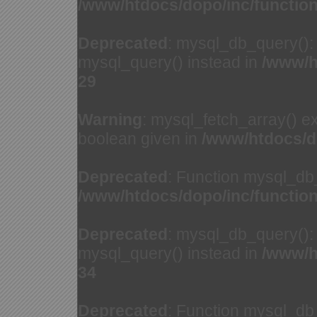
/www/htdocs/dopo/inc/functio
Deprecated
: mysql_db_query(): 
mysql_query() instead in
/www/h
29
Warning
: mysql_fetch_array() e
boolean given in
/www/htdocs/d
Deprecated
: Function mysql_db
/www/htdocs/dopo/inc/functio
Deprecated
: mysql_db_query(): 
mysql_query() instead in
/www/h
34
Deprecated
: Function mysql_db