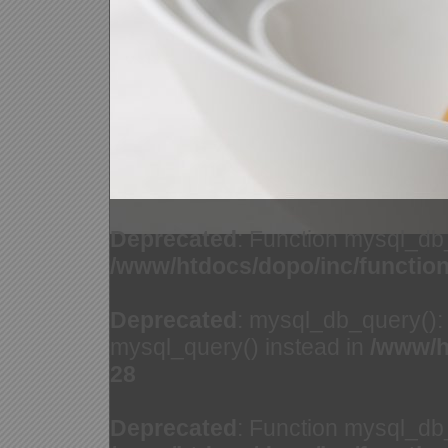
Deprecated
: Function mysql_db
/www/htdocs/dopo/inc/functio
Deprecated
: mysql_db_query(): 
mysql_query() instead in
/www/h
28
Deprecated
: Function mysql_db