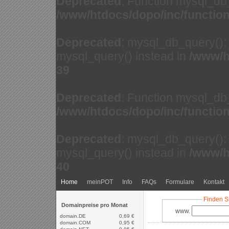
Deprecated
: Function mysql_db
/www/htdocs/dopo/inc/functio
Deprecated
: mysql_db_query(): 
mysql_query() instead in
/www/h
39
Deprecated
: Function mysql_db
/www/htdocs/dopo/inc/functio
Deprecated
: mysql_db_query(): 
mysql_query() instead in
/www/h
40
Home
meinPOT
Info
FAQs
Formulare
Kontakt
Finden S
Domainpreise pro Monat
www.
domain.DE
0,69 €
domain.COM
0,95 €