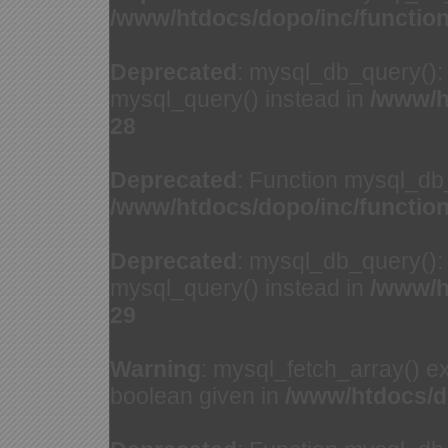
/www/htdocs/dopo/inc/functio
Deprecated
: mysql_db_query(): 
mysql_query() instead in
/www/h
28
Deprecated
: Function mysql_db
/www/htdocs/dopo/inc/functio
Deprecated
: mysql_db_query(): 
mysql_query() instead in
/www/h
29
Warning
: mysql_fetch_array() e
boolean given in
/www/htdocs/d