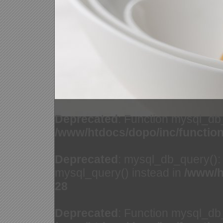
Deprecated
: Function mysql_db
/www/htdocs/dopo/inc/functio
Deprecated
: mysql_db_query(): 
mysql_query() instead in
/www/h
28
Deprecated
: Function mysql_db