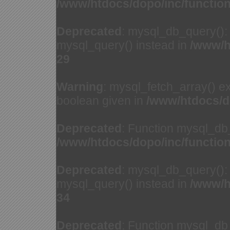
/www/htdocs/dopo/inc/functio
Deprecated
: mysql_db_query(): 
mysql_query() instead in
/www/h
29
Warning
: mysql_fetch_array() e
boolean given in
/www/htdocs/d
Deprecated
: Function mysql_db
/www/htdocs/dopo/inc/functio
Deprecated
: mysql_db_query(): 
mysql_query() instead in
/www/h
34
Deprecated
: Function mysql_db