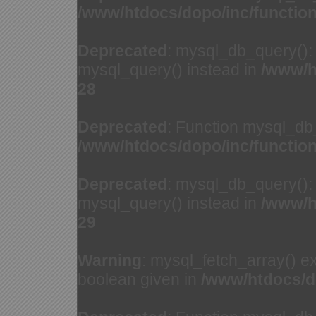
/www/htdocs/dopo/inc/functio
Deprecated
: mysql_db_query(): 
mysql_query() instead in
/www/h
28
Deprecated
: Function mysql_db
/www/htdocs/dopo/inc/functio
Deprecated
: mysql_db_query(): 
mysql_query() instead in
/www/h
29
Warning
: mysql_fetch_array() e
boolean given in
/www/htdocs/d