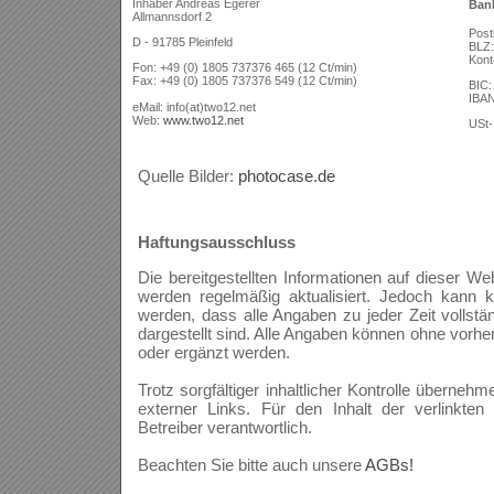
Inhaber Andreas Egerer
Ban
Allmannsdorf 2
Post
D - 91785 Pleinfeld
BLZ:
Kont
Fon: +49 (0) 1805 737376 465 (12 Ct/min)
Fax: +49 (0) 1805 737376 549 (12 Ct/min)
BIC
IBAN
eMail: info(at)two12.net
Web:
www.two12.net
USt-
Quelle Bilder:
photocase.de
Haftungsausschluss
Die bereitgestellten Informationen auf dieser We
werden regelmäßig aktualisiert. Jedoch kann 
werden, dass alle Angaben zu jeder Zeit vollständi
dargestellt sind. Alle Angaben können ohne vorhe
oder ergänzt werden.
Trotz sorgfältiger inhaltlicher Kontrolle übernehm
externer Links. Für den Inhalt der verlinkten
Betreiber verantwortlich.
Beachten Sie bitte auch unsere
AGBs!