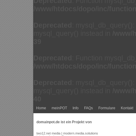
Deprecated
: Function mysql_db
/www/htdocs/dopo/inc/functio
Deprecated
: mysql_db_query(): 
mysql_query() instead in
/www/h
39
Deprecated
: Function mysql_db
/www/htdocs/dopo/inc/functio
Deprecated
: mysql_db_query(): 
mysql_query() instead in
/www/h
40
Home
meinPOT
Info
FAQs
Formulare
Kontakt
domainpot.de ist ein Projekt von
two12.net media | modern.media.solutions