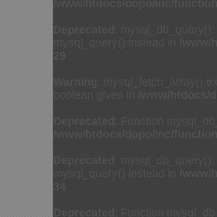
/www/htdocs/dopo/inc/functio
Deprecated
: mysql_db_query(): 
mysql_query() instead in
/www/h
29
Warning
: mysql_fetch_array() e
boolean given in
/www/htdocs/d
Deprecated
: Function mysql_db
/www/htdocs/dopo/inc/functio
Deprecated
: mysql_db_query(): 
mysql_query() instead in
/www/h
34
Deprecated
: Function mysql_db