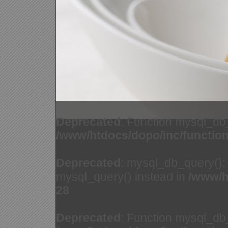
Deprecated
: Function mysql_db
/www/htdocs/dopo/inc/functio
Deprecated
: mysql_db_query(): 
mysql_query() instead in
/www/h
28
Deprecated
: Function mysql_db