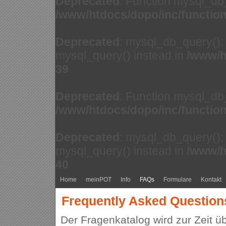
Deprecated
: Function mysql_db
/www/htdocs/dopo/inc/functio
Deprecated
: mysql_db_query(): 
mysql_query() instead in
/www/h
39
Deprecated
: Function mysql_db
/www/htdocs/dopo/inc/functio
Deprecated
: mysql_db_query(): 
mysql_query() instead in
/www/h
40
Home
meinPOT
Info
FAQs
Formulare
Kontakt
Frequently Asked Question
Der Fragenkatalog wird zur Zeit üb