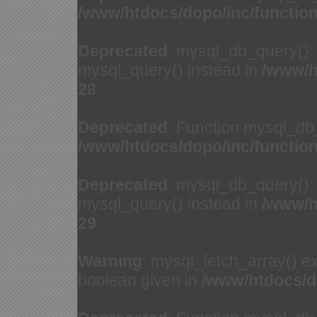
/www/htdocs/dopo/inc/functio
Deprecated
: mysql_db_query(): 
mysql_query() instead in
/www/h
28
Deprecated
: Function mysql_db
/www/htdocs/dopo/inc/functio
Deprecated
: mysql_db_query(): 
mysql_query() instead in
/www/h
29
Warning
: mysql_fetch_array() e
boolean given in
/www/htdocs/d