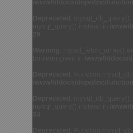
/www/htdocs/dopo/inc/functio
Deprecated
: mysql_db_query(): 
mysql_query() instead in
/www/h
29
Warning
: mysql_fetch_array() e
boolean given in
/www/htdocs/d
Deprecated
: Function mysql_db
/www/htdocs/dopo/inc/functio
Deprecated
: mysql_db_query(): 
mysql_query() instead in
/www/h
34
Deprecated
: Function mysql_db