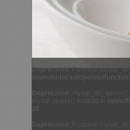
Deprecated
: Function mysql_db
/www/htdocs/dopo/inc/functio
Deprecated
: mysql_db_query(): 
mysql_query() instead in
/www/h
28
Deprecated
: Function mysql_db