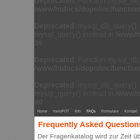
Deprecated
: Function mysql_db
/www/htdocs/dopo/inc/functio
Deprecated
: mysql_db_query(): 
mysql_query() instead in
/www/h
39
Deprecated
: Function mysql_db
/www/htdocs/dopo/inc/functio
Deprecated
: mysql_db_query(): 
mysql_query() instead in
/www/h
40
Home
meinPOT
Info
FAQs
Formulare
Kontakt
Frequently Asked Question
Der Fragenkatalog wird zur Zeit üb