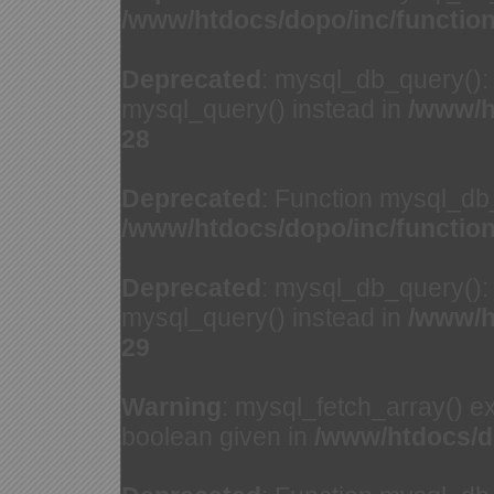
/www/htdocs/dopo/inc/functio
Deprecated
: mysql_db_query(): 
mysql_query() instead in
/www/h
28
Deprecated
: Function mysql_db
/www/htdocs/dopo/inc/functio
Deprecated
: mysql_db_query(): 
mysql_query() instead in
/www/h
29
Warning
: mysql_fetch_array() e
boolean given in
/www/htdocs/d