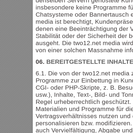
denselben Servern gehostete Kund
insbesondere keine Programme fü
Chatsysteme oder Bannertausch e
media ist berechtigt, Kundenpräs
denen eine Beeinträchtigung der V
Stabilität oder der Sicherheit der 
ausgeht. Die two12.net media wi
von einer solchen Massnahme inf
06.
BEREITGESTELLTE INHALT
6.1. Die von der two12.net media
Programme zur Einbettung in Kun
CGI- oder PHP-Skripte, z. B. Bes
usw.), Inhalte, Text-, Bild- und Ton
Regel urheberrechtlich geschützt.
Materialien und Programme für di
Vertragsverhältnisses nutzen und 
personalisieren bzw. modifizieren
auch Vervielfältigung, Abgabe und