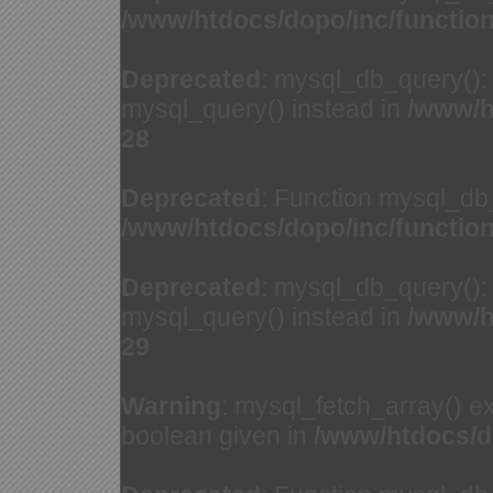
/www/htdocs/dopo/inc/functio
Deprecated
: mysql_db_query(): 
mysql_query() instead in
/www/h
28
Deprecated
: Function mysql_db
/www/htdocs/dopo/inc/functio
Deprecated
: mysql_db_query(): 
mysql_query() instead in
/www/h
29
Warning
: mysql_fetch_array() e
boolean given in
/www/htdocs/d