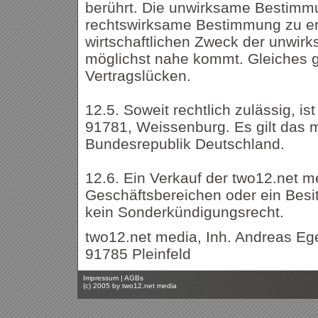
berührt. Die unwirksame Bestimmu
rechtswirksame Bestimmung zu er
wirtschaftlichen Zweck der unwi
möglichst nahe kommt. Gleiches gi
Vertragslücken.
12.5. Soweit rechtlich zulässig, is
91781, Weissenburg. Es gilt das 
Bundesrepublik Deutschland.
12.6. Ein Verkauf der two12.net m
Geschäftsbereichen oder ein Bes
kein Sonderkündigungsrecht.
two12.net media, Inh. Andreas Ege
91785 Pleinfeld
Impressum
|
AGBs
(c) 2005 by
two12.net media