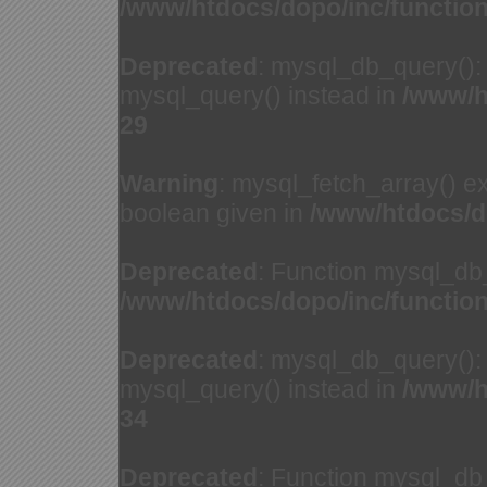
/www/htdocs/dopo/inc/functio
Deprecated
: mysql_db_query(): 
mysql_query() instead in
/www/h
29
Warning
: mysql_fetch_array() e
boolean given in
/www/htdocs/d
Deprecated
: Function mysql_db
/www/htdocs/dopo/inc/functio
Deprecated
: mysql_db_query(): 
mysql_query() instead in
/www/h
34
Deprecated
: Function mysql_db