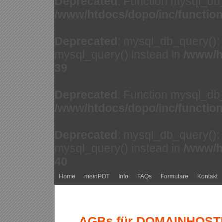
Deprecated
: Function mysql_db
/www/htdocs/dopo/inc/functio
Deprecated
: mysql_db_query(): 
mysql_query() instead in
/www/h
39
Deprecated
: Function mysql_db
/www/htdocs/dopo/inc/functio
Deprecated
: mysql_db_query(): 
mysql_query() instead in
/www/h
40
Home
meinPOT
Info
FAQs
Formulare
Kontakt
AGBs für DOMAINHOSTIN