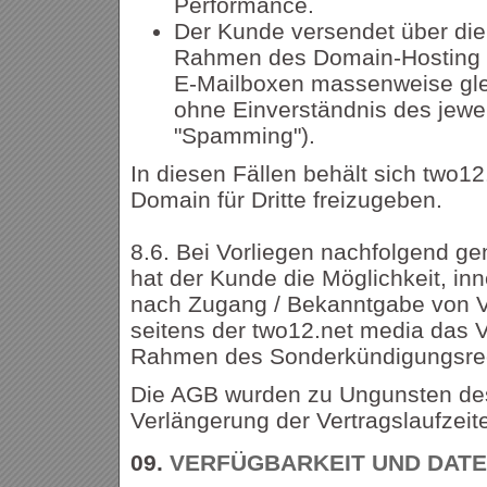
Performance.
Der Kunde versendet über die
Rahmen des Domain-Hosting z
E-Mailboxen massenweise gle
ohne Einverständnis des jewe
"Spamming").
In diesen Fällen behält sich two12
Domain für Dritte freizugeben.
8.6. Bei Vorliegen nachfolgend g
hat der Kunde die Möglichkeit, in
nach Zugang / Bekanntgabe von 
seitens der two12.net media das V
Rahmen des Sonderkündigungsre
Die AGB wurden zu Ungunsten des
Verlängerung der Vertragslaufzeit
09.
VERFÜGBARKEIT UND DAT