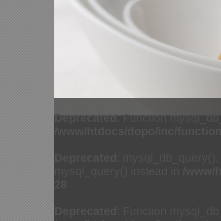
Deprecated
: Function mysql_db
/www/htdocs/dopo/inc/functio
Deprecated
: mysql_db_query(): 
mysql_query() instead in
/www/h
28
Deprecated
: Function mysql_db