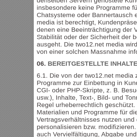
denselben Servern gehostete Kund
insbesondere keine Programme fü
Chatsysteme oder Bannertausch e
media ist berechtigt, Kundenpräs
denen eine Beeinträchtigung der V
Stabilität oder der Sicherheit der 
ausgeht. Die two12.net media wi
von einer solchen Massnahme inf
06.
BEREITGESTELLTE INHALT
6.1. Die von der two12.net media
Programme zur Einbettung in Kun
CGI- oder PHP-Skripte, z. B. Bes
usw.), Inhalte, Text-, Bild- und Ton
Regel urheberrechtlich geschützt.
Materialien und Programme für di
Vertragsverhältnisses nutzen und 
personalisieren bzw. modifizieren
auch Vervielfältigung, Abgabe und