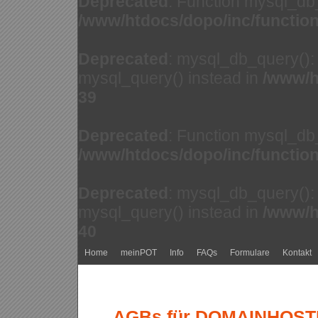
Deprecated
: Function mysql_db
/www/htdocs/dopo/inc/functio
Deprecated
: mysql_db_query(): 
mysql_query() instead in
/www/h
39
Deprecated
: Function mysql_db
/www/htdocs/dopo/inc/functio
Deprecated
: mysql_db_query(): 
mysql_query() instead in
/www/h
40
Home
meinPOT
Info
FAQs
Formulare
Kontakt
AGBs für DOMAINHOSTIN