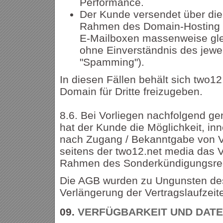
Performance.
Der Kunde versendet über die
Rahmen des Domain-Hosting z
E-Mailboxen massenweise gle
ohne Einverständnis des jewe
"Spamming").
In diesen Fällen behält sich two12
Domain für Dritte freizugeben.
8.6. Bei Vorliegen nachfolgend g
hat der Kunde die Möglichkeit, in
nach Zugang / Bekanntgabe von 
seitens der two12.net media das V
Rahmen des Sonderkündigungsre
Die AGB wurden zu Ungunsten des
Verlängerung der Vertragslaufzeit
09.
VERFÜGBARKEIT UND DAT