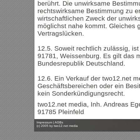
berührt. Die unwirksame Bestimmu
rechtswirksame Bestimmung zu er
wirtschaftlichen Zweck der unwi
möglichst nahe kommt. Gleiches gi
Vertragslücken.
12.5. Soweit rechtlich zulässig, is
91781, Weissenburg. Es gilt das 
Bundesrepublik Deutschland.
12.6. Ein Verkauf der two12.net m
Geschäftsbereichen oder ein Bes
kein Sonderkündigungsrecht.
two12.net media, Inh. Andreas Ege
91785 Pleinfeld
Impressum
|
AGBs
(c) 2005 by
two12.net media