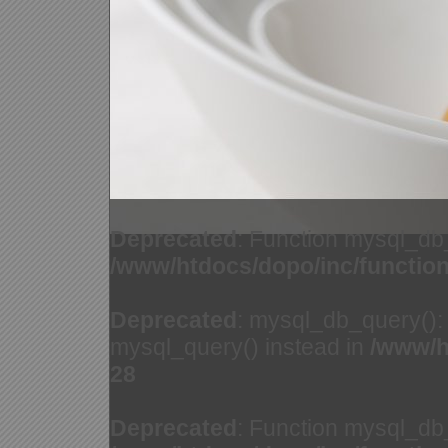
Deprecated
: Function mysql_db
/www/htdocs/dopo/inc/functio
Deprecated
: mysql_db_query(): 
mysql_query() instead in
/www/h
28
Deprecated
: Function mysql_db