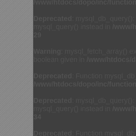
/www/htdocs/dopo/inc/functio
Deprecated
: mysql_db_query(): 
mysql_query() instead in
/www/h
29
Warning
: mysql_fetch_array() e
boolean given in
/www/htdocs/d
Deprecated
: Function mysql_db
/www/htdocs/dopo/inc/functio
Deprecated
: mysql_db_query(): 
mysql_query() instead in
/www/h
34
Deprecated
: Function mysql_db