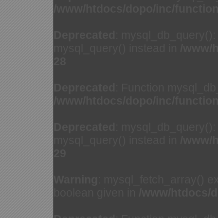
/www/htdocs/dopo/inc/functio
Deprecated
: mysql_db_query(): 
mysql_query() instead in
/www/h
28
Deprecated
: Function mysql_db
/www/htdocs/dopo/inc/functio
Deprecated
: mysql_db_query(): 
mysql_query() instead in
/www/h
29
Warning
: mysql_fetch_array() e
boolean given in
/www/htdocs/d