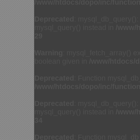
/www/htdocs/dopo/inc/functio
Deprecated
: mysql_db_query(): 
mysql_query() instead in
/www/h
29
Warning
: mysql_fetch_array() e
boolean given in
/www/htdocs/d
Deprecated
: Function mysql_db
/www/htdocs/dopo/inc/functio
Deprecated
: mysql_db_query(): 
mysql_query() instead in
/www/h
34
Deprecated
: Function mysql_db