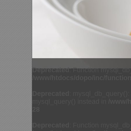
Deprecated
: Function mysql_db
/www/htdocs/dopo/inc/functio
Deprecated
: mysql_db_query(): 
mysql_query() instead in
/www/h
28
Deprecated
: Function mysql_db