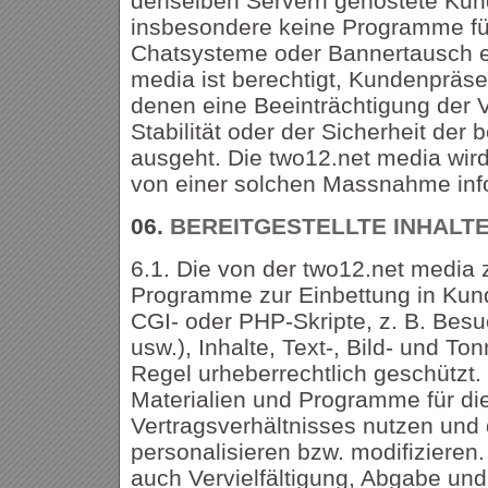
denselben Servern gehostete Kund
insbesondere keine Programme fü
Chatsysteme oder Bannertausch e
media ist berechtigt, Kundenpräs
denen eine Beeinträchtigung der V
Stabilität oder der Sicherheit der 
ausgeht. Die two12.net media wi
von einer solchen Massnahme inf
06.
BEREITGESTELLTE INHALT
6.1. Die von der two12.net media
Programme zur Einbettung in Kun
CGI- oder PHP-Skripte, z. B. Bes
usw.), Inhalte, Text-, Bild- und Ton
Regel urheberrechtlich geschützt.
Materialien und Programme für di
Vertragsverhältnisses nutzen und 
personalisieren bzw. modifizieren
auch Vervielfältigung, Abgabe und