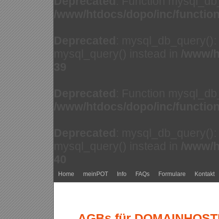
Deprecated
: Function mysql_db
/www/htdocs/dopo/inc/functio
Deprecated
: mysql_db_query(): 
mysql_query() instead in
/www/h
39
Deprecated
: Function mysql_db
/www/htdocs/dopo/inc/functio
Deprecated
: mysql_db_query(): 
mysql_query() instead in
/www/h
40
Home
meinPOT
Info
FAQs
Formulare
Kontakt
AGBs für DOMAINHOSTIN