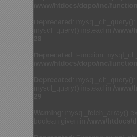
/www/htdocs/dopo/inc/functio
Deprecated
: mysql_db_query(): 
mysql_query() instead in
/www/h
28
Deprecated
: Function mysql_db
/www/htdocs/dopo/inc/functio
Deprecated
: mysql_db_query(): 
mysql_query() instead in
/www/h
29
Warning
: mysql_fetch_array() e
boolean given in
/www/htdocs/d