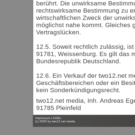
berührt. Die unwirksame Bestimmu
rechtswirksame Bestimmung zu er
wirtschaftlichen Zweck der unwi
möglichst nahe kommt. Gleiches gi
Vertragslücken.
12.5. Soweit rechtlich zulässig, is
91781, Weissenburg. Es gilt das 
Bundesrepublik Deutschland.
12.6. Ein Verkauf der two12.net m
Geschäftsbereichen oder ein Bes
kein Sonderkündigungsrecht.
two12.net media, Inh. Andreas Ege
91785 Pleinfeld
Impressum
|
AGBs
(c) 2005 by
two12.net media