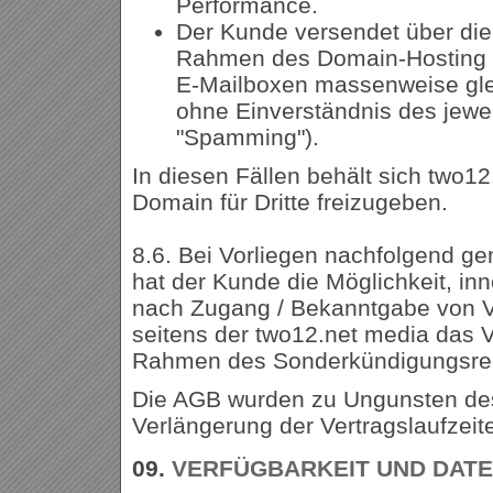
Performance.
Der Kunde versendet über die
Rahmen des Domain-Hosting z
E-Mailboxen massenweise gle
ohne Einverständnis des jewe
"Spamming").
In diesen Fällen behält sich two12
Domain für Dritte freizugeben.
8.6. Bei Vorliegen nachfolgend g
hat der Kunde die Möglichkeit, in
nach Zugang / Bekanntgabe von 
seitens der two12.net media das V
Rahmen des Sonderkündigungsre
Die AGB wurden zu Ungunsten des
Verlängerung der Vertragslaufzeit
09.
VERFÜGBARKEIT UND DAT